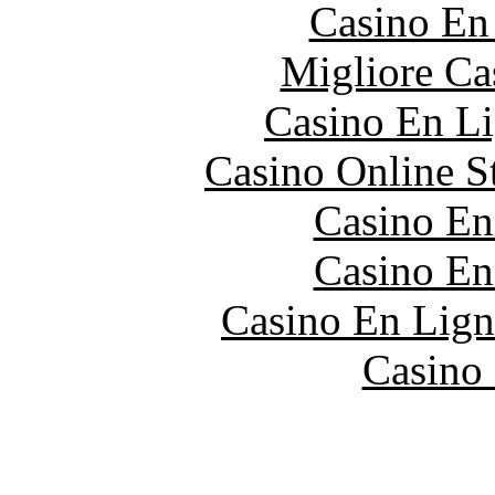
Casino En
Migliore C
Casino En Li
Casino Online 
Casino En
Casino En
Casino En Lign
Casino