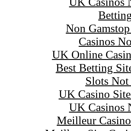
UK Casinos 
Bettin
Non Gamstop 
Casinos N
UK Online Casi
Best Betting Si
Slots No
UK Casino Sit
UK Casinos 
Meilleur Casino