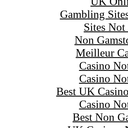
UK Onli
Gambling Site
Sites No
Non Gamst
Meilleur C
Casino No
Casino No
Best UK Casin
Casino No
Best Non G