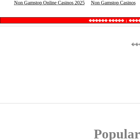
Non Gamstop Online Casinos 2025
Non Gamstop Casinos
����� ������
|
���
Popular