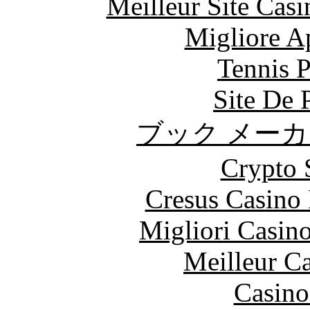
Meilleur Site Cas
Migliore 
Tennis P
Site De P
ブック メーカ
Crypto
Cresus Casino 
Migliori Casin
Meilleur C
Casino