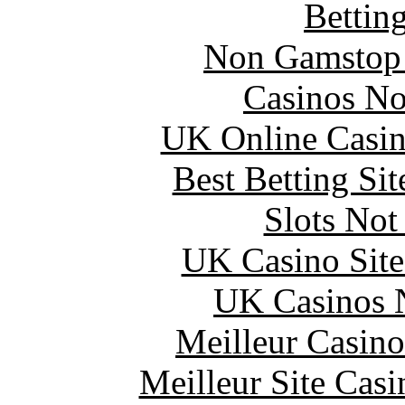
Bettin
Non Gamstop 
Casinos N
UK Online Casi
Best Betting Si
Slots No
UK Casino Sit
UK Casinos 
Meilleur Casino
Meilleur Site Cas