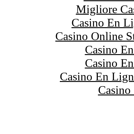
Migliore C
Casino En Li
Casino Online 
Casino En
Casino En
Casino En Lign
Casino