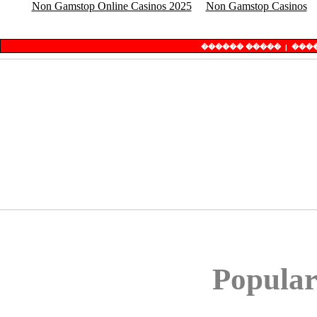
Non Gamstop Online Casinos 2025
Non Gamstop Casinos
����� ������
|
���
Popular