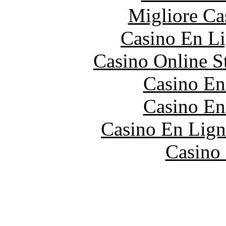
Migliore C
Casino En Li
Casino Online 
Casino En
Casino En
Casino En Lign
Casino