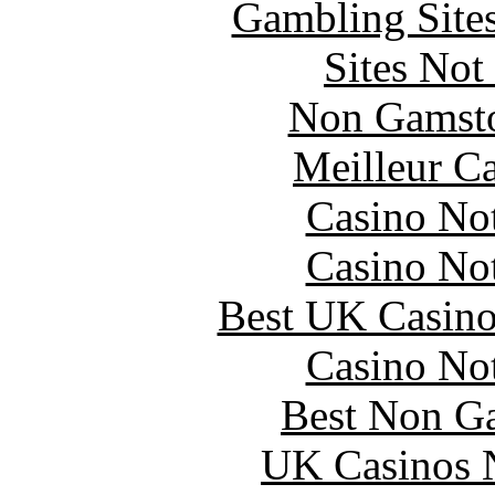
Gambling Site
Sites No
Non Gamst
Meilleur C
Casino No
Casino No
Best UK Casin
Casino No
Best Non G
UK Casinos 