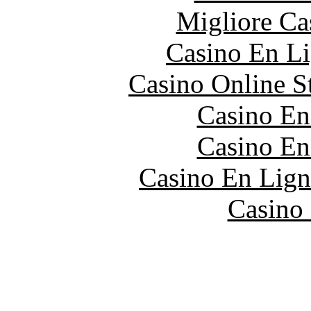
Migliore C
Casino En Li
Casino Online 
Casino En
Casino En
Casino En Lign
Casino