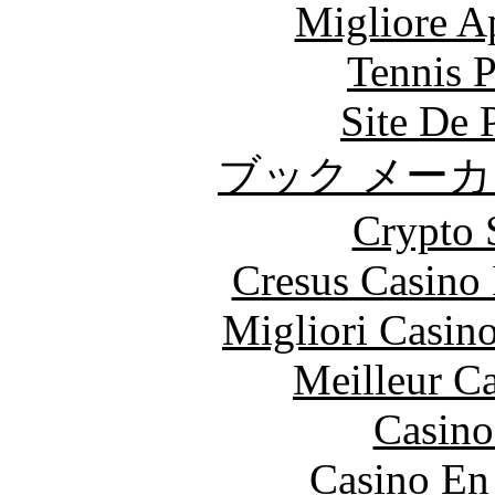
Migliore 
Tennis P
Site De P
ブック メーカ
Crypto
Cresus Casino 
Migliori Casin
Meilleur C
Casino
Casino En