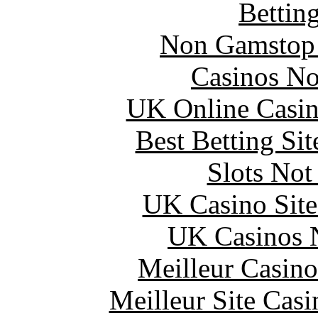
Bettin
Non Gamstop 
Casinos N
UK Online Casi
Best Betting Si
Slots No
UK Casino Sit
UK Casinos 
Meilleur Casino
Meilleur Site Cas