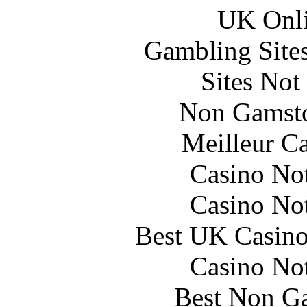
UK Onli
Gambling Site
Sites No
Non Gamst
Meilleur C
Casino No
Casino No
Best UK Casin
Casino No
Best Non G