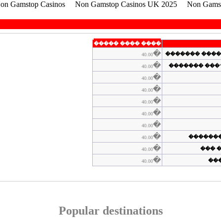
on Gamstop Casinos
Non Gamstop Casinos UK 2025
Non Gamst
���� ���� �����
�
���� ���� ��
40.00
�
�������� ���
40.00
�
40.00
�
40.00
�
40.00
�
40.00
�
40.00
�
����� �
40.00
�
��� �
40.00
�
���
40.00
Popular destinations