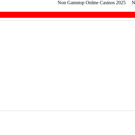
Non Gamstop Online Casinos 2025
N