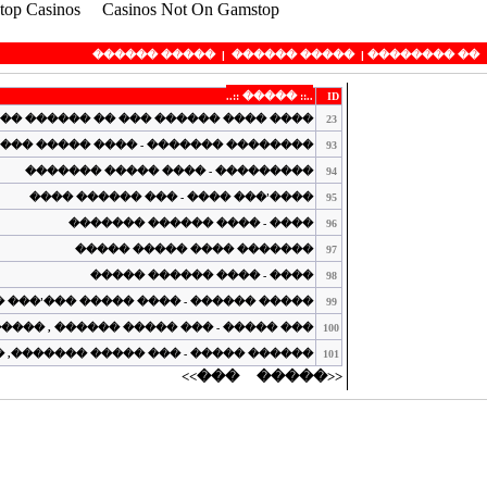
op Casinos
Casinos Not On Gamstop
����� ������
|
����� ������
|
�� ��������
..:: ����� ::..
ID
���� ��� �� ������ ������ �������
23
���� - ���� ����� ���'��� �������
93
��������� - ���� ����� �������
94
����'��� ���� - ��� ������ ����
95
���� - ���� ������ �������
96
������� ���� ����� �����
97
���� - ���� ������ �����
98
����� - ���� ����� ���'��� �������
99
���� - ��� ����� ������ , ����� ���
100
��� ����� - ��� ����� �������, ���
101
���>>
<<�����